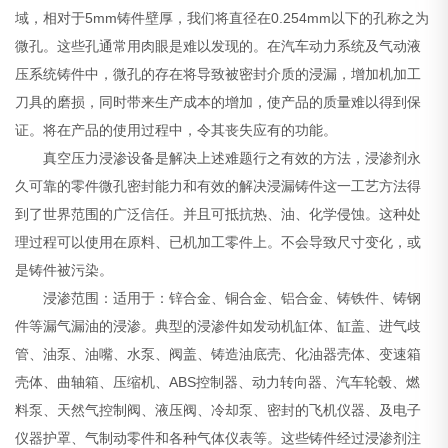
域，相对于5mm铸件壁厚，我们将直径在0.254mm以下的孔称之为
微孔。这些孔通常用肉眼是难以发现的。在汽车动力系统及气动液
压系统铸件中，微孔的存在将导致被密封介质的浸漏，增加机加工
刀具的磨损，同时带来生产成本的增加，使产品的质量难以得到保
证。将在产品的使用过程中，令其丧失应有的功能。
真空压力浸渗设备是解决上述难题行之有效的方法，浸渗剂永
久可靠的零件微孔密封能力和有效的解决浸漏铸件这一工艺方法得
到了世界范围的广泛信任。并且可抵抗热、油、化学侵蚀。这种处
理过程可以使用在原料、已机加工零件上。不会导致尺寸变化，或
是铸件被污染。
浸渗范围：适用于：锌合金、铜合金、铝合金、铸铁件、铸钢
件等漏气漏油的浸渗。典型的浸渗件如发动机缸体、缸盖、进气歧
管、油泵、油嘴、水泵、阀盖、铸造油底壳、化油器壳体、变速箱
壳体、曲轴箱、压缩机、ABS控制器、动力转向器、汽车轮毂、燃
料泵、天然气控制阀、液压阀、冷却泵、密封的飞机仪器、及电子
仪器护罩、气制动零件和各种气体仪表等。这些铸件经过浸渗剂注