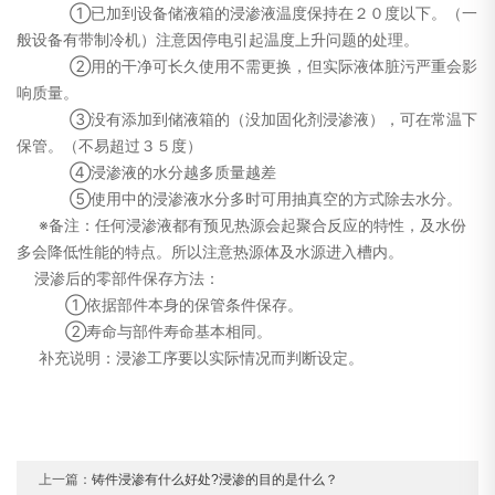
①已加到设备储液箱的浸渗液温度保持在２０度以下。（一
般设备有带制冷机）注意因停电引起温度上升问题的处理。
②用的干净可长久使用不需更换，但实际液体脏污严重会影
响质量。
③没有添加到储液箱的（没加固化剂浸渗液），可在常温下
保管。（不易超过３５度）
④浸渗液的水分越多质量越差
⑤使用中的浸渗液水分多时可用抽真空的方式除去水分。
※备注：任何浸渗液都有预见热源会起聚合反应的特性，及水份
多会降低性能的特点。所以注意热源体及水源进入槽内。
浸渗后的零部件保存方法：
①依据部件本身的保管条件保存。
②寿命与部件寿命基本相同。
补充说明：浸渗工序要以实际情况而判断设定。
上一篇：
铸件浸渗有什么好处?浸渗的目的是什么？