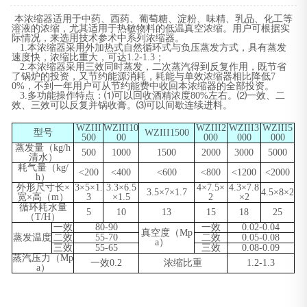
本浓缩器适用于中药、西药、葡萄糖、淀粉、味精、乳品、化工等
溶液的浓缩，尤其适用于热敏物料的低温真空浓缩。用户可根据实
际情况，来选用技术参术中系列浓缩器。
1.本浓缩器采用外加热式自然循环式与负压蒸发方式，具有蒸发
速度快，浓缩比重大，可达1.2-1.3；
2.本浓缩器采用三效同时蒸发，二次蒸汽得到反复作用，既节省
了锅炉的投资，又节约能源消耗，耗能与单效浓缩器相比降低7
0%，不到一年用户可从节约能费中收回本浓缩器的全部投资。
3.多功能操作特点：⑴可以回收酒精浓度80%左右。⑵一效、二
效、三效可以反复并锅收膏。⑶可以间歇连续进料。
WZIII
WZIII10
WZIII2
WZIII3
WZIII5
型号
WZIII1500
500
00
000
000
000
蒸发量（kg/h
500
1000
1500
2000
3000
5000
清水）
耗气量
（kg/
<200
<400
<600
<800
<1200
<2000
h）
外形尺寸长
×
3
×
5
×
1.
3
.3
×
6.5
4
×
7.5
×
4.3
×
7.8
3
.5
×
7
×
1.7
4.5
×
8
×
2
宽×高（m）
3
×
1.5
2
×
2
循环耗水量
5
10
13
15
18
25
（T/H）
一效
80-90
一效
0.02-0.04
真空度（Mp
蒸发温度
二效
55-70
二效
0.05-0.08
a）
三效
55-65
三效
0.08-0.09
蒸汽压力（Mp
一效0.2
浓缩比重
1.2-1.3
a）