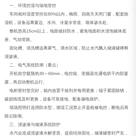
一、环境控湿与场地管控
车间相对湿度管控在80%以内，梅雨、回南天关闭门窗，配套除
湿机，设备远离窗边、水沟、冷凝水管道、墙体渗水处。
整机垫高15cm以上，地面做好防水，避免地面积水浸泡罐体底
座、气动管路。
固化槽、清洗槽远离雾气、滴水区域，防止水汽飘入储液罐稀释
浸渗液。
二、电气系统防潮（重点）
开机前空载预热30～60min，电控箱、变频器先通电烘干内部凝
露，再启动整机运行。
电柜密封垫完好，箱内放置干燥剂并每周更换；端子紧固除锈，
破损线缆及时更换，设备可靠接地、配备漏电保护。
现场照明灯选用防水型，潮湿工况禁止开盖检修电控，断电后再
除尘除潮。
三、浸渗液与储液系统防护
水汽会造成浸渗液水解变质、提前结块固化，储液罐密封严实，