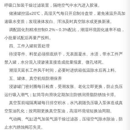
呼吸口加装干燥过滤装置，隔绝空气中水汽进入胶液。
储液罐控温≤20℃，高湿天气每日开启制冷盘管，避免液温升高加
速吸水变质；发现液体发白、浑浊及时真空除水或更换新液。
调配固化剂精准控制0.2%～0.3%配比，潮湿环境固化速率不稳，
小批量试配后再量产投料。
四、工件入罐前置处理
待浸零件、料筐必须彻底烘干，无表面凝水、水渍，带水工件严
禁入罐，水分混入浸渗液直接造成批量报废、微孔堵死。
潮湿天延长工件风干时间，必要时进烘箱低温除水后再上料。
五、罐体、真空机组防潮保养
浸渗罐门密封圈每日检查，受潮发胀、老化立即更换，防止负压
运行吸入潮气；缸筒导向滑块定期加注防锈润滑脂防锈蚀卡滞。
真空泵前端隔离罐每日排空积水，水汽易随负压吸入泵体造成真
空泵油乳化；按周期更换真空泵油，高湿环境缩短换油周期。
气动阀、气缸进气加装气源干燥过滤器，压缩空气除水除油，防
止水汽锈蚀阀芯失灵。