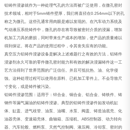
铝铸件浸渗就作为一种处理气孔的方法而被广泛使用，在微孔密封
技术领域，相对于5mm铸件壁厚，我们将直径在0.254mm以下的孔
称之为微孔。这些孔通常用肉眼是难以发现的。在汽车动力系统及
气动液压系统铸件中，微孔的存在将导致被密封介质的浸漏，增加
机加工刀具的磨损，同时带来生产成本的增加，使产品的质量难以
得到保证。将在产品的使用过程中，令其丧失应有的功能。
真空压力铝铸件浸渗设备是解决上述难题行之有效的方法，铝铸件
浸渗剂永久可靠的零件微孔密封能力和有效的解决浸漏铸件这一工
艺方法得到了世界范围的广泛信任。并且可抵抗热、油、化学侵
蚀。这种处理过程可以使用在原料、已机加工零件上。不会导致尺
寸变化，或是铸件被污染。
铝铸件浸渗范围：适用于：锌合金、铜合金、铝合金、铸铁件、铸
钢件等漏气漏油的铝铸件浸渗。典型的铝铸件浸渗件如发动机缸
体、缸盖、进气歧管、油泵、油嘴、水泵、阀盖、铸造油底壳、化
油器壳体、变速箱壳体、曲轴箱、压缩机、ABS控制器、动力转向
器、汽车轮毂、燃料泵、天然气控制阀、液压阀、冷却泵、密封的