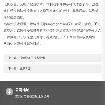
飞机仪器、及电子仪器护罩、气制动零件和各种气体仪表等。这些
铸件经过铝铸件浸渗剂注入微孔被永久的密封，其承压能力达到铸
件的破裂强度。
铝铸件浸渗原理：铝铸件浸渗(impregnation)又叫含浸、渗透。通过
真空压力铝铸件浸渗设备将其铝铸件浸渗胶(铝铸件浸渗剂)充分渗入
工件微孔中，填充微孔间隙，有效的防止了工件的泄漏以及腐蚀，
从而达到密封补漏的目的。
上一篇：
浸渗设备的技术说明
下一篇：
浸渗工艺
公司地址
宜兴市万石镇新星北路10号